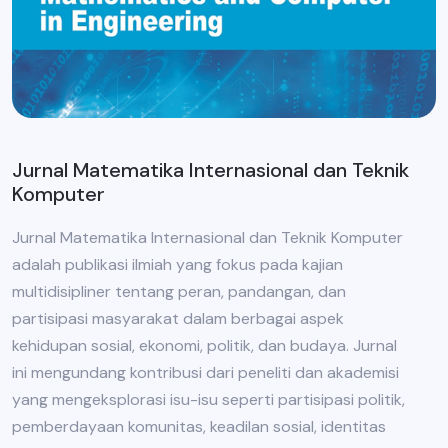
Jurnal Matematika Internasional dan Teknik
Komputer
Jurnal Matematika Internasional dan Teknik Komputer
adalah publikasi ilmiah yang fokus pada kajian
multidisipliner tentang peran, pandangan, dan
partisipasi masyarakat dalam berbagai aspek
kehidupan sosial, ekonomi, politik, dan budaya. Jurnal
ini mengundang kontribusi dari peneliti dan akademisi
yang mengeksplorasi isu-isu seperti partisipasi politik,
pemberdayaan komunitas, keadilan sosial, identitas